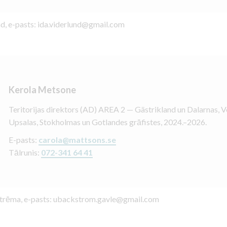
nd, e-pasts: ida.viderlund@gmail.com
Kerola Metsone
Teritorijas direktors (AD) AREA 2 — Gästrikland un Dalarnas, 
Upsalas, Stokholmas un Gotlandes grāfistes, 2024.–2026.
E-pasts:
carola@mattsons.se
Tālrunis:
072-341 64 41
kstrēma, e-pasts: ubackstrom.gavle@gmail.com