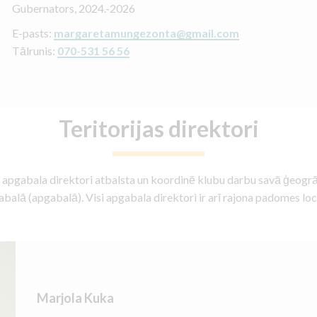
Gubernators, 2024.-2026
E-pasts:
margaretamungezonta@gmail.com
Tālrunis:
070-531 56 56
Teritorijas direktori
 apgabala direktori atbalsta un koordinē klubu darbu savā ģeogrā
balā (apgabalā). Visi apgabala direktori ir arī rajona padomes loc
Marjola Kuka