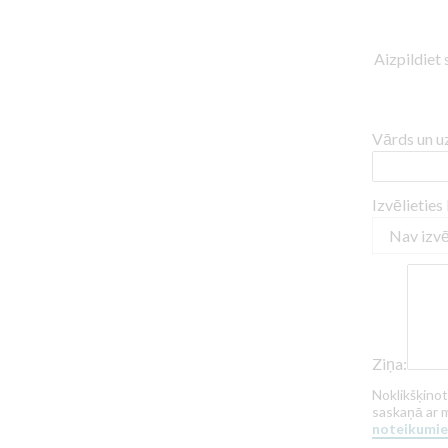
Aizpildiet 
Vārds un u
Izvēlieties
Ziņa:
Noklikšķinot
saskaņā ar 
noteikumi