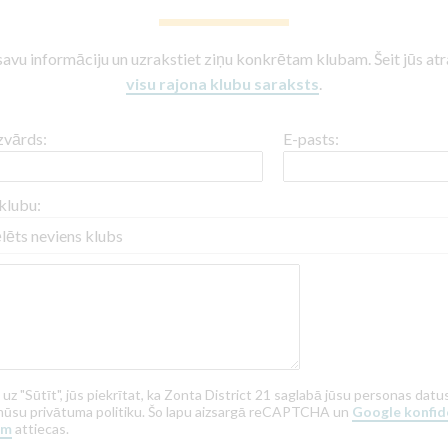
savu informāciju un uzrakstiet ziņu konkrētam klubam. Šeit jūs atr
visu rajona klubu saraksts
.
zvārds:
E-pasts:
 klubu:
 uz "Sūtīt", jūs piekrītat, ka Zonta District 21 saglabā jūsu personas da
mūsu privātuma politiku. Šo lapu aizsargā reCAPTCHA un
Google konfide
em
attiecas.