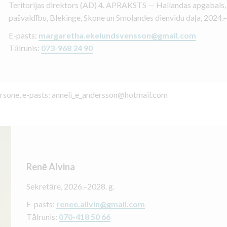
Teritorijas direktors (AD) 4. APRAKSTS — Hallandas apgabal
pašvaldību, Blekinge, Skone un Smolandes dienvidu daļa, 2024.
E-pasts:
margaretha.ekelundsvensson@gmail.com
Tālrunis:
073-968 24 90
ersone, e-pasts: anneli_e_andersson@hotmail.com
Renē Alvina
Sekretāre, 2026.–2028. g.
E-pasts:
renee.allvin@gmail.com
Tālrunis:
070-418 50 66