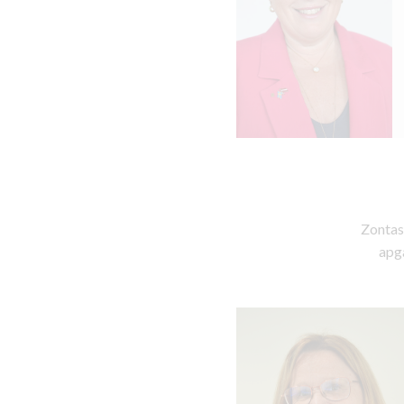
Zontas
apga