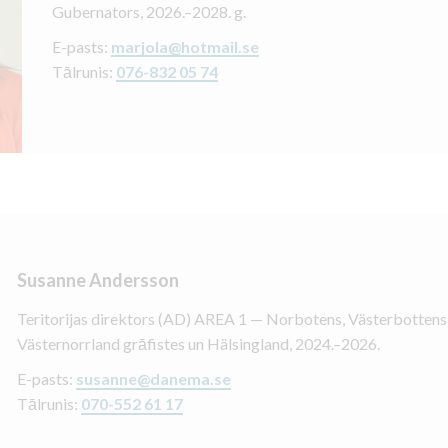
Gubernators, 2026.–2028. g.
E-pasts:
marjola@hotmail.se
Tālrunis:
076-832 05 74
Susanne Andersson
Teritorijas direktors (AD) AREA 1 — Norbotens, Västerbottens
Västernorrland grāfistes un Hälsingland, 2024.–2026.
E-pasts:
susanne@danema.se
Tālrunis:
070-552 61 17