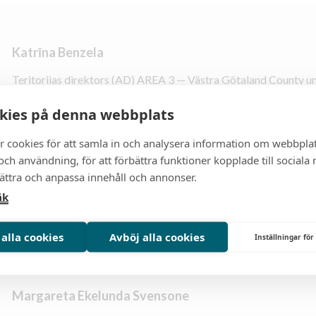
Katrīna Benzela
Teritorijas direktors (AD) AREA 3 — Västra Götaland County u
2024-2026
kies på denna webbplats
E-pasts:
cbenzel@hotmail.com
Tālrunis:
070-940 04 75
r cookies för att samla in och analysera information om webbpla
ch användning, för att förbättra funktioner kopplade till sociala
bättra och anpassa innehåll och annonser.
āk
inga, e-pasts: anna@westling.org
 alla cookies
Avböj alla cookies
Inställningar för
Margareta Ekelunda Svensone