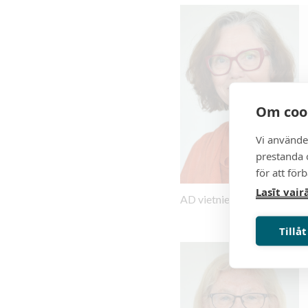
Om coo
Vi använde
prestanda o
för att för
Lasīt vair
AD vietniece ir Anna Vestl
Tillåt