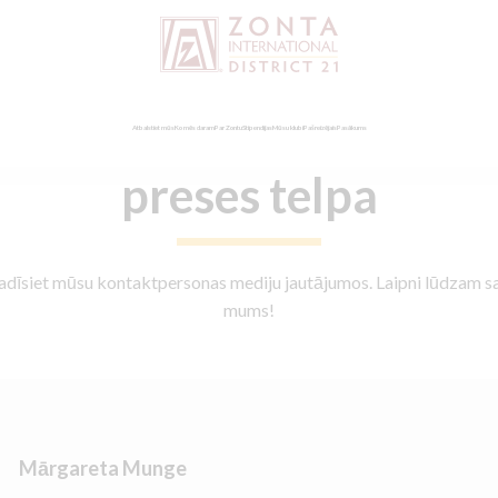
Atbalstiet mūs
Ko mēs daram
Par Zontu
Stipendijas
Mūsu klubi
Pašreizējais
Pasākums
preses telpa
tradīsiet mūsu kontaktpersonas mediju jautājumos. Laipni lūdzam sa
mums!
Mārgareta Munge