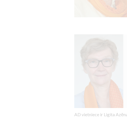
AD vietniece ir Ligita Azē