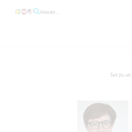
Meklēt…
Šeit jūs a