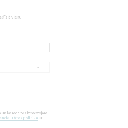
adīsit vienu
tus un ka mēs tos izmantojam
ncialitātes politika
un