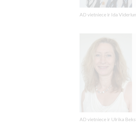
AD vietniece ir Ida Viderlu
AD vietniece ir Ulrika Be