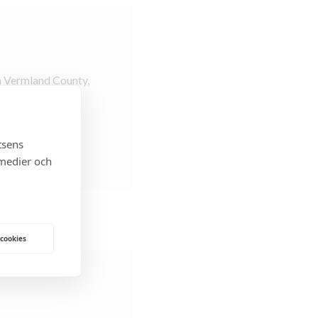
n Vermland County,
tsens
 medier och
 cookies