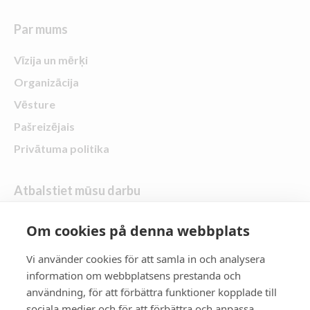
Par mums
Vīzija un mērķi
Organizācija
Vēsture
Pašreizējais
Privātuma politika
Atbalstiet mūsu darbu
Uzdāvini dāvanu
Om cookies på denna webbplats
Vi använder cookies för att samla in och analysera
Seko mums
information om webbplatsens prestanda och
användning, för att förbättra funktioner kopplade till
Zontas rajons 21
sociala medier och för att förbättra och anpassa