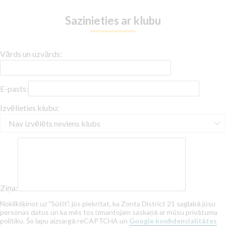
Sazinieties ar klubu
Vārds un uzvārds:
E-pasts:
Izvēlieties klubu:
Ziņa:
Noklikšķinot uz "Sūtīt", jūs piekrītat, ka Zonta District 21 saglabā jūsu
personas datus un ka mēs tos izmantojam saskaņā ar mūsu privātuma
politiku. Šo lapu aizsargā reCAPTCHA un
Google konfidencialitātes