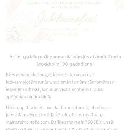
Ar lielu prieku un lepnumu aicinām jūs atzīmēt Zonta
Stockholm I 90. gadadienu!
Mēs ar nepacietību gaidām svētku vakaru ar
iedvesmojošām runām, neaizmirstamām pārdomām un
iespējām dibināt jaunus un vecus kontaktus mūsu
apņēmīgo biedru tīklā.
Lūdzu, apstipriniet savu dalību un informējiet mūs par
jebkādām alerģijām līdz 27. oktobrim, rakstot uz
maire.rahn@telia.com. Dalības maksa ir 750 SEK, un tā
jāiemaksā kluba bankas kontā 735-3733 vai, izmantojot