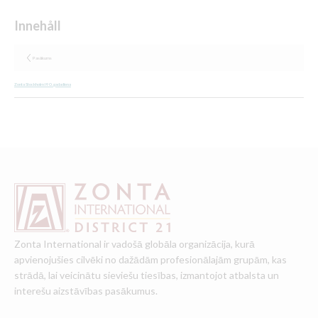
Pasākums
Zonta Stockholm I 90. gadadiena
Zonta International ir vadošā globāla organizācija, kurā
apvienojušies cilvēki no dažādām profesionālajām grupām, kas
strādā, lai veicinātu sieviešu tiesības, izmantojot atbalsta un
interešu aizstāvības pasākumus.