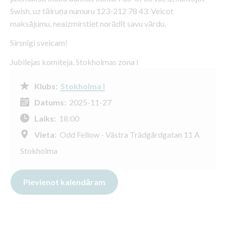
Swish, uz tālruņa numuru 123-212 78 43. Veicot
maksājumu, neaizmirstiet norādīt savu vārdu.
Sirsnīgi sveicam!
Jubilejas komiteja, Stokholmas zona I
Klubs:
Stokholma I
Datums:
2025-11-27
Laiks:
18:00
Vieta:
Odd Fellow - Västra Trädgårdgatan 11 A
Stokholma