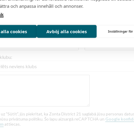
bättra och anpassa innehåll och annonser.
Sazinieties ar klubu
āk
 alla cookies
Avböj alla cookies
Inställningar för
zvārds:
E-pasts:
 klubu:
 uz "Sūtīt", jūs piekrītat, ka Zonta District 21 saglabā jūsu personas da
mūsu privātuma politiku. Šo lapu aizsargā reCAPTCHA un
Google konfide
em
attiecas.