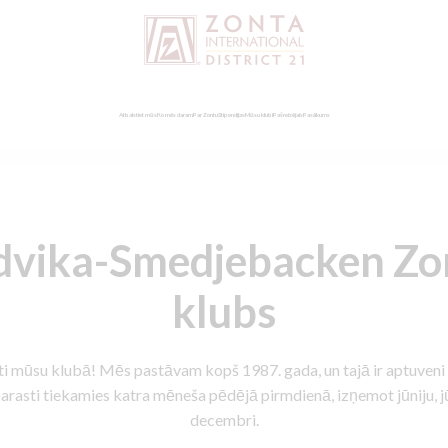
Atbalstiet mūs
Ko mēs daram
Par Zontu
Stipendijas
Mūsu klubi
Pašreizējais
Pasākums
dvika-Smedjebacken Zo
klubs
gti mūsu klubā! Mēs pastāvam kopš 1987. gada, un tajā ir aptuveni 
rasti tiekamies katra mēneša pēdējā pirmdienā, izņemot jūniju, jū
decembri.