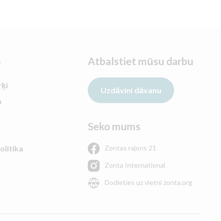
s
Atbalstiet mūsu darbu
rķi
Uzdāvini dāvanu
a
Seko mums
Zontas rajons 21
olitika
Zonta International
Dodieties uz vietni zonta.org