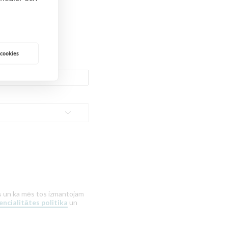
 cookies
tus un ka mēs tos izmantojam
ncialitātes politika
un