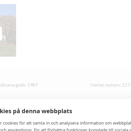
Sākuma gads: 1987
Hartas numurs: 117
kies på denna webbplats
r cookies för att samla in och analysera information om webbpla
ch användning, för att förbättra funktioner kopplade till sociala