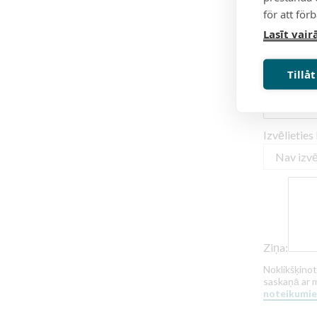
för att för
Lasīt vair
Tillåt
Vārds un u
Izvēlieties
Ziņa:
Noklikšķinot
saskaņā ar 
noteikumi