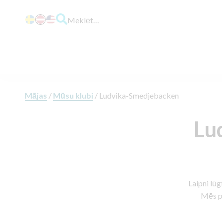
Meklēt…
Mājas
/
Mūsu klubi
/
Ludvika-Smedjebacken
Lu
Laipni lū
Mēs pa