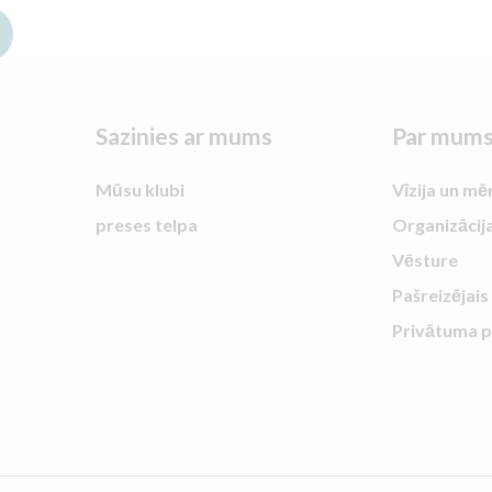
Sazinies ar mums
Par mum
Mūsu klubi
Vīzija un mē
preses telpa
Organizācij
Vēsture
Pašreizējais
Privātuma p