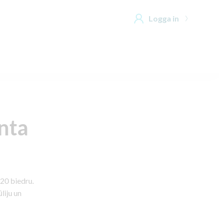
Logga in
nta
20 biedru.
liju un