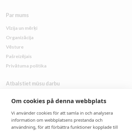
Par mums
Vīzija un mērķi
Organizācija
Vēsture
Pašreizējais
Privātuma politika
Atbalstiet mūsu darbu
Uzdāvini dāvanu
Om cookies på denna webbplats
Vi använder cookies för att samla in och analysera
Seko mums
information om webbplatsens prestanda och
användning, för att förbättra funktioner kopplade till
Zontas rajons 21