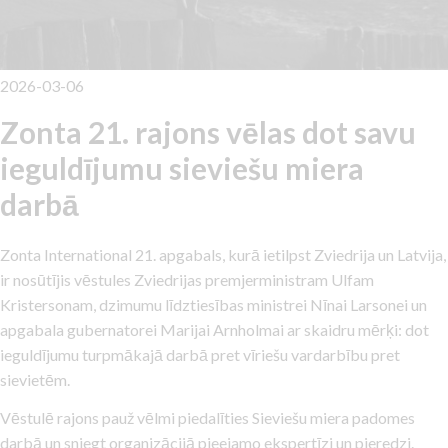
2026-03-06
Zonta 21. rajons vēlas dot savu
ieguldījumu sieviešu miera
darbā
Zonta International 21. apgabals, kurā ietilpst Zviedrija un Latvija,
ir nosūtījis vēstules Zviedrijas premjerministram Ulfam
Kristersonam, dzimumu līdztiesības ministrei Nīnai Larsonei un
apgabala gubernatorei Marijai Arnholmai ar skaidru mērķi: dot
ieguldījumu turpmākajā darbā pret vīriešu vardarbību pret
sievietēm.
Vēstulē rajons pauž vēlmi piedalīties Sieviešu miera padomes
darbā un sniegt organizācijā pieejamo ekspertīzi un pieredzi.