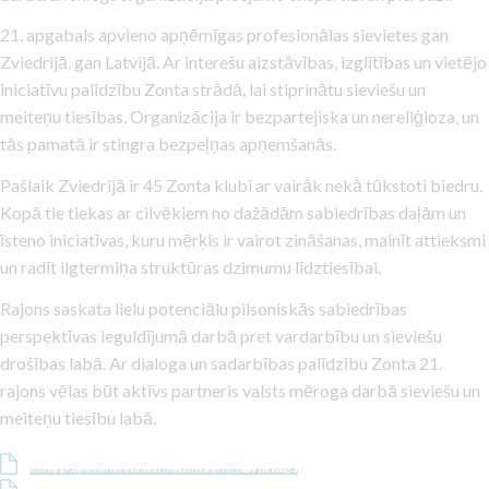
21. apgabals apvieno apņēmīgas profesionālas sievietes gan
Zviedrijā, gan Latvijā. Ar interešu aizstāvības, izglītības un vietējo
iniciatīvu palīdzību Zonta strādā, lai stiprinātu sieviešu un
meiteņu tiesības. Organizācija ir bezpartejiska un nereliģioza, un
tās pamatā ir stingra bezpeļņas apņemšanās.
Pašlaik Zviedrijā ir 45 Zonta klubi ar vairāk nekā tūkstoti biedru.
Kopā tie tiekas ar cilvēkiem no dažādām sabiedrības daļām un
īsteno iniciatīvas, kuru mērķis ir vairot zināšanas, mainīt attieksmi
un radīt ilgtermiņa struktūras dzimumu līdztiesībai.
Rajons saskata lielu potenciālu pilsoniskās sabiedrības
perspektīvas ieguldījumā darbā pret vardarbību un sieviešu
drošības labā. Ar dialoga un sadarbības palīdzību Zonta 21.
rajons vēlas būt aktīvs partneris valsts mēroga darbā sieviešu un
meiteņu tiesību labā.
Vēstule par darbu sieviešu miera labā štatu un dzimumu līdztiesības ministriem – pdf (pdf, 0,3 MB)