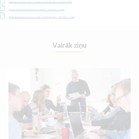
Vēstule apgabala gubernatoram par darbu sieviešu miera labā – pdf (pdf, 0,3 MB)
Vēstule valsts un dzimumu līdztiesības ministriem – word (docx, 2,3 MB)
Vēstule apgabala gubernatoram par darbu sieviešu miera labā – Word (docx, 2,3 MB)
Vairāk ziņu