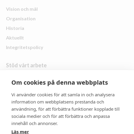
Vision och mål
Organisation
Historia
Aktuellt
Integritetspolicy
Stöd vårt arbete
Skänk en gåva
Om cookies på denna webbplats
Vi använder cookies för att samla in och analysera
Följ oss
information om webbplatsens prestanda och
användning, för att förbättra funktioner kopplade till
Zonta Distrikt 21
sociala medier och för att förbättra och anpassa
innehåll och annonser.
Zonta International
Läs mer