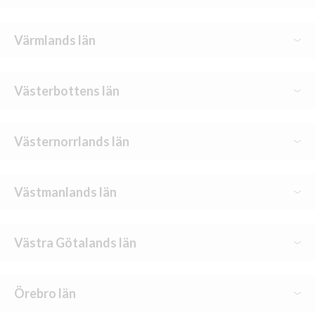
Katrineholm-Vingåker
Uppsala II
Nyköping-Oxelösund I
Värmlands län
Nyköping-Oxelösund II
Karlstad I
Västerbottens län
Säffle-Åmål
Skellefteå
Västernorrlands län
Sundsvall
Västmanlands län
Västerås
Västra Götalands län
Göteborg I
Örebro län
Göteborg II