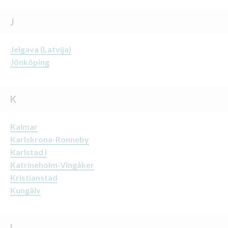
J
Jelgava (Latvija)
Jönköping
K
Kalmar
Karlskrona-Ronneby
Karlstad I
Katrineholm-Vingåker
Kristianstad
Kungälv
L