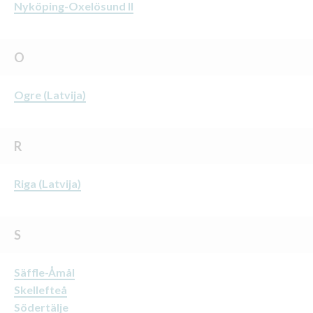
Nyköping-Oxelösund II
O
Ogre (Latvija)
R
Riga (Latvija)
S
Säffle-Åmål
Skellefteå
Södertälje