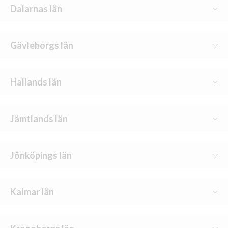
Dalarnas län
Falun-Borlänge
Gävleborgs län
Ludvika-Smedjebacken
Gävle
Hallands län
Halmstad
Jämtlands län
Östersund
Jönköpings län
Jönköping
Kalmar län
Värnamo
Kalmar