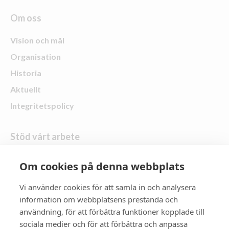
Om oss
Vision och mål
Organisation
Historia
Aktuellt
Integritetspolicy
Stöd vårt arbete
Skänk en gåva
Om cookies på denna webbplats
Vi använder cookies för att samla in och analysera
Följ oss
information om webbplatsens prestanda och
användning, för att förbättra funktioner kopplade till
Zonta Distrikt 21
sociala medier och för att förbättra och anpassa