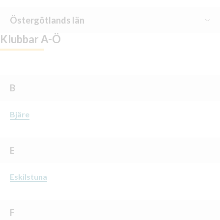
Kungälv
Örebro
Mölndal
Östergötlands län
Vänersborg
Klubbar A-Ö
Linköping
Norrköping
B
Bjäre
E
Eskilstuna
F