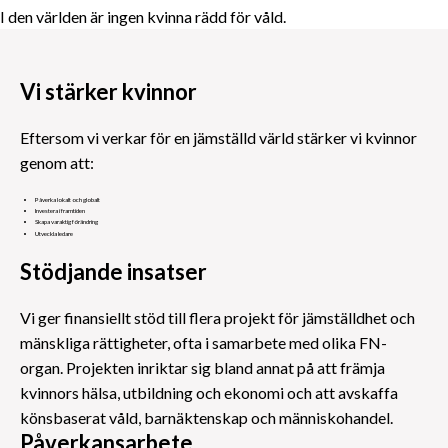
I den världen är ingen kvinna rädd för våld.
Vi stärker kvinnor
Eftersom vi verkar för en jämställd värld stärker vi kvinnor
genom att:
Påverka lokalt och globalt
Investera i framtiden
Skapa varaktig förändring
Utveckla ledare
Stödjande insatser
Vi ger finansiellt stöd till flera projekt för jämställdhet och
mänskliga rättigheter, ofta i samarbete med olika FN-
organ. Projekten inriktar sig bland annat på att främja
kvinnors hälsa, utbildning och ekonomi och att avskaffa
könsbaserat våld, barnäktenskap och människohandel.
Påverkansarbete