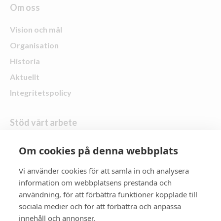
Om oss
Vision och mål
Organisation
Historia
Aktuellt
Integritetspolicy
Stöd vårt arbete
Om cookies på denna webbplats
Skänk en gåva
Vi använder cookies för att samla in och analysera
information om webbplatsens prestanda och
Följ oss
användning, för att förbättra funktioner kopplade till
Zonta Distrikt 21
sociala medier och för att förbättra och anpassa
innehåll och annonser.
Zonta International