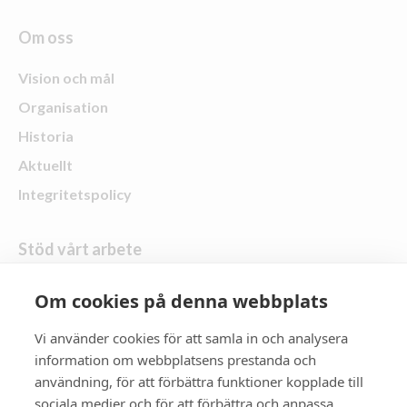
Om oss
Vision och mål
Organisation
Historia
Aktuellt
Integritetspolicy
Stöd vårt arbete
Skänk en gåva
Om cookies på denna webbplats
Vi använder cookies för att samla in och analysera
Följ oss
information om webbplatsens prestanda och
användning, för att förbättra funktioner kopplade till
Zonta Distrikt 21
sociala medier och för att förbättra och anpassa