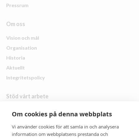
Pressrum
Om oss
Vision och mål
Organisation
Historia
Aktuellt
Integritetspolicy
Stöd vårt arbete
Skänk en gåva
Om cookies på denna webbplats
Vi använder cookies för att samla in och analysera
Följ oss
information om webbplatsens prestanda och