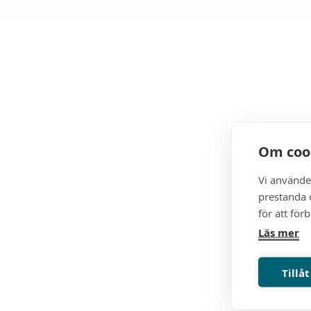
Om coo
För- och e
Vi använde
prestanda o
för att för
Välj klubb:
Läs mer
Tillåt