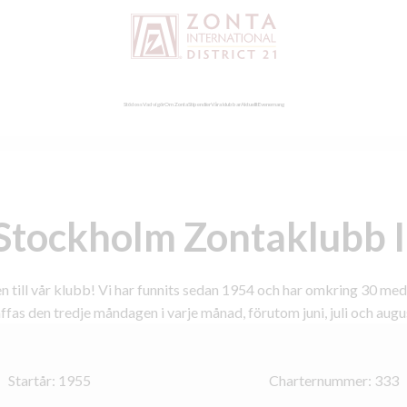
Stöd oss
Vad vi gör
Om Zonta
Stipendier
Våra klubbar
Aktuellt
Evenemang
Stockholm Zontaklubb I
till vår klubb! Vi har funnits sedan 1954 och har omkring 30 me
äffas den tredje måndagen i varje månad, förutom juni, juli och augus
Startår: 1955
Charternummer: 333