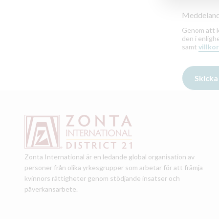
Meddeland
Genom att kl
den i enlig
samt
villkor
Zonta International är en ledande global organisation av
personer från olika yrkesgrupper som arbetar för att främja
kvinnors rättigheter genom stödjande insatser och
påverkansarbete.