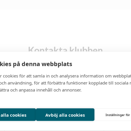
Kontakta klubben
kies på denna webbplats
fternamn:
E-post:
r cookies för att samla in och analysera information om webbpla
ch användning, för att förbättra funktioner kopplade till sociala
bättra och anpassa innehåll och annonser.
 alla cookies
Avböj alla cookies
Inställningar för