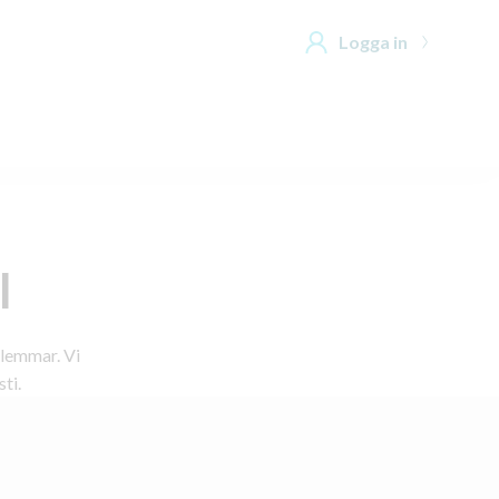
Logga in
I
dlemmar. Vi
ti.