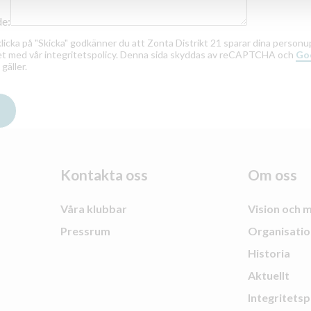
e:
icka på "Skicka" godkänner du att Zonta Distrikt 21 sparar dina personu
het med vår integritetspolicy. Denna sida skyddas av reCAPTCHA och
Goo
gäller.
Kontakta oss
Om oss
Våra klubbar
Vision och m
Pressrum
Organisatio
Historia
Aktuellt
Integritetsp