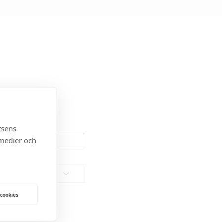
tsens
 medier och
 cookies