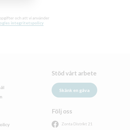
ppgifter och att vi använder
gles integritetspolicy
Stöd vårt arbete
ål
Skänk en gåva
n
Följ oss
Zonta Distrikt 21
olicy