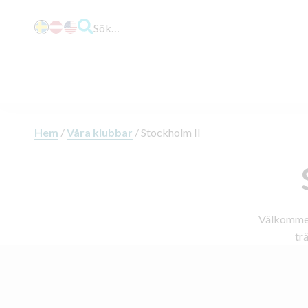
Sök…
Hem
/
Våra klubbar
/
Stockholm II
Välkommen 
tr