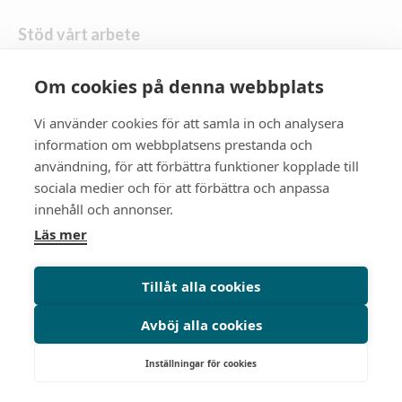
Stöd vårt arbete
Skänk en gåva
Om cookies på denna webbplats
Vi använder cookies för att samla in och analysera
Följ oss
information om webbplatsens prestanda och
användning, för att förbättra funktioner kopplade till
Zonta Distrikt 21
sociala medier och för att förbättra och anpassa
innehåll och annonser.
Zonta International
Läs mer
Gå till zonta.org
Tillåt alla cookies
Avböj alla cookies
© Zonta International District 21 Sweden & Latvia 2026. |
Qase
Organisationsnummer: 80 20 09 7138
Inställningar för cookies
Integritetspolicy
Cookiepolicy