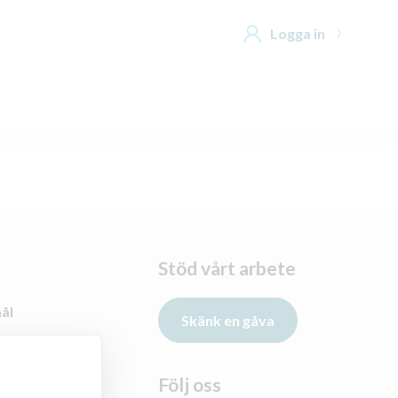
Logga in
Stöd vårt arbete
ål
Skänk en gåva
n
Följ oss