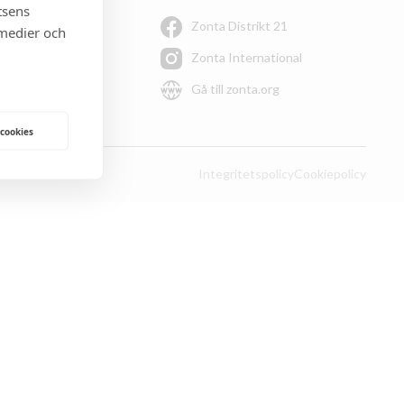
tsens
Zonta Distrikt 21
olicy
 medier och
Zonta International
Gå till zonta.org
 cookies
Integritetspolicy
Cookiepolicy