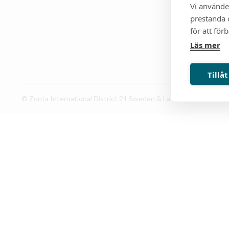
Vi använde
prestanda o
för att för
Läs mer
Tillåt
© Zonta International District 21 Sweden & Latvia 2026. |
Qase
O