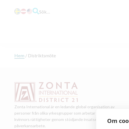
Sök…
Hem
/
Distriktsmöte
Zonta International är en ledande global organisation av
personer från olika yrkesgrupper som arbetar för att främja
Om coo
kvinnors rättigheter genom stödjande insatser och
påverkansarbete.