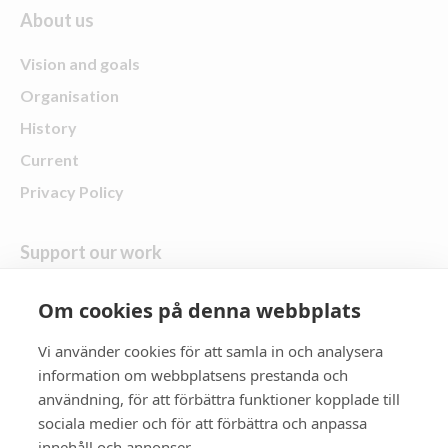
About us
Vision and goals
Organisation
History
Current
Privacy Policy
Support our work
Give a gift
Om cookies på denna webbplats
Vi använder cookies för att samla in och analysera
follow us
information om webbplatsens prestanda och
användning, för att förbättra funktioner kopplade till
Zonta District 21
sociala medier och för att förbättra och anpassa
innehåll och annonser.