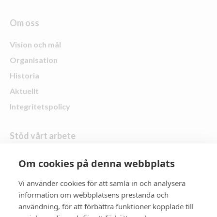
Om oss
Vision och mål
Organisation
Historia
Aktuellt
Integritetspolicy
Stöd vårt arbete
Skänk en gåva
Om cookies på denna webbplats
Vi använder cookies för att samla in och analysera
Följ oss
information om webbplatsens prestanda och
användning, för att förbättra funktioner kopplade till
Zonta Distrikt 21