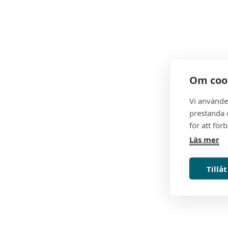
Om coo
Vi använde
prestanda o
för att för
Läs mer
Tillåt