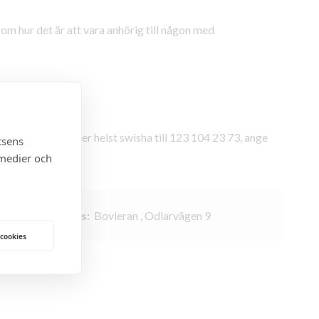
om hur det är att vara anhörig till någon med
BG 5501-0037 eller helst swisha till 123 104 23 73, ange
tsens
 medier och
d:
18:30
Plats:
Bovieran , Odlarvägen 9
 cookies