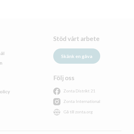
Stöd vårt arbete
ål
Skänk en gåva
n
Följ oss
Zonta Distrikt 21
olicy
Zonta International
Gå till zonta.org