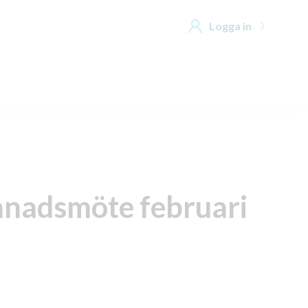
Logga in
ånadsmöte februari