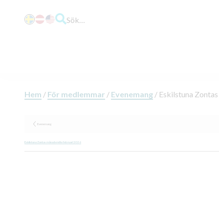
Sök…
Hem
/
För medlemmar
/
Evenemang
/
Eskilstuna Zonta
Evenemang
Eskilstuna Zontas månadsmöte februari 2026