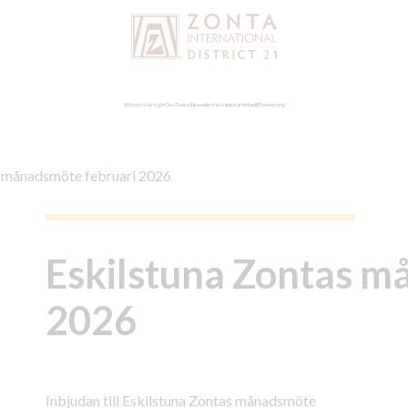
Stöd oss
Vad vi gör
Om Zonta
Stipendier
Våra klubbar
Aktuellt
Evenemang
s månadsmöte februari 2026
Eskilstuna Zontas m
2026
Inbjudan till Eskilstuna Zontas månadsmöte