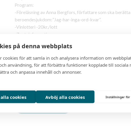
Program:
-Föreläsning av Anna Bergfors, författare som ska berätta 
beroendesjukdom:”Jag-har-inga-ord-kvar”.
-Vinlotteri -20kr./lott
-Zontainformation
kies på denna webbplats
Vi bjuds på soppa, bröd, vatten, kaffe, te och kaka
Vänligen sätt in mötesavgiften 250 kr. i god tid på Zontas 
r cookies för att samla in och analysera information om webbpla
månadsmöte i meddelandet.
ch användning, för att förbättra funktioner kopplade till sociala
bättra och anpassa innehåll och annonser.
Varmt välkomna!
Klubb:
Eskilstuna
Datum:
2026-02-05
Ti
 alla cookies
Avböj alla cookies
Inställningar för