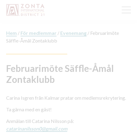
Hem
/
För medlemmar
/
Evenemang
/
Februarimöte
Säffle-Åmål Zontaklubb
Februarimöte Säffle-Åmål
Zontaklubb
Carina Isgren från Kalmar pratar om medlemsrekrytering.
Ta gärna med en gäst!
Anmälan till Catarina Nilsson på:
catarinanilsson0@gmail.com