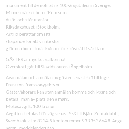
monument till demokratins 100-årsjubileum i Sverige.
Minnesmärket heter ’Kom som
du är’ och står utanför
Riksdagshuset i Stockholm.
Astrid berättar om sitt
skapande för att vi inte ska
glömma hur och när kvinnor fick rösträtt i vårt land.
GÄSTER är mycket välkomna!
Överskott går till Skyddsjouren i Ängelholm.
Avanmälan och anmälan av gäster senast 5/3 till Inger
Fransson, fransson@ektv.nu
Gäster/åhörare kan utan anmälan komma och lyssna och
betala i mån av plats den 8 mars.
Mötesavgift: 100 kronor
Avgiften betalas i förväg senast 5/3 till Bjäre Zontaklubb,
Swedbank, cl nr 8214-9 kontonummer 933 353 664 8. Ange
namn i meddelanderutan.