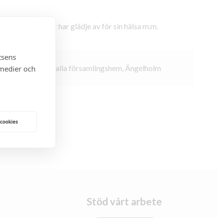
om många kvinnor har glädje av för sin hälsa m.m.
tsens
 medier och
:30
Plats:
Åvalla församlingshem, Ängelholm
 cookies
Stöd vårt arbete