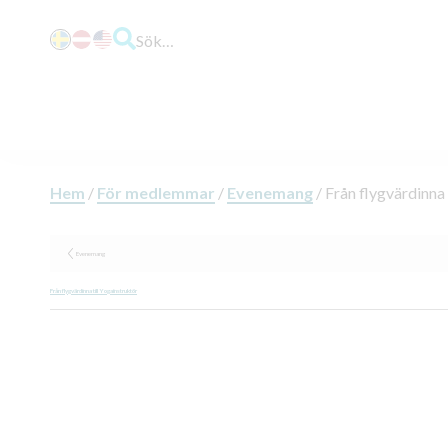
Sök…
Hem
/
För medlemmar
/
Evenemang
/
Från flygvärdinna 
Evenemang
Från flygvärdinna till Yogainstruktör