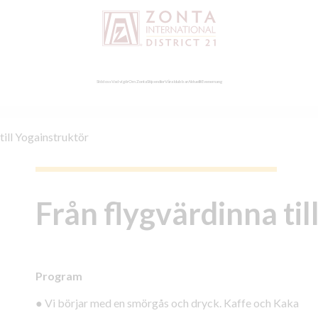
Stöd oss
Vad vi gör
Om Zonta
Stipendier
Våra klubbar
Aktuellt
Evenemang
till Yogainstruktör
Från flygvärdinna til
Program
●
Vi börjar med en smörgås och dryck. Kaffe och Kaka