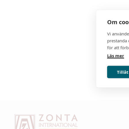
Om coo
Vi använde
prestanda o
för att för
Läs mer
Tillåt