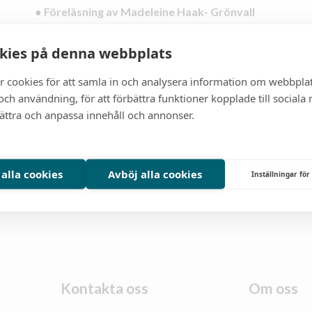
●
Föreläsning av Madeleine Haak- Grönvall
Min resa från flygvärdinna till Yogainstruktör. Om yoga, s
kies på denna webbplats
●
Zonta
Angelägenheter
r cookies för att samla in och analysera information om webbpla
ch användning, för att förbättra funktioner kopplade till sociala
Klubb:
Bjäre
Datum:
2025-10-22
Tid:
18
bättra och anpassa innehåll och annonser.
 alla cookies
Avböj alla cookies
Inställningar för
Kontakta oss
Om oss