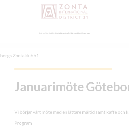
Stöd oss
Vad vi gör
Om Zonta
Stipendier
Våra klubbar
Aktuellt
Evenemang
eborgs Zontaklubb1
Januarimöte Götebo
Vi börjar vårt möte med en lättare måltid samt kaffe och k
Program