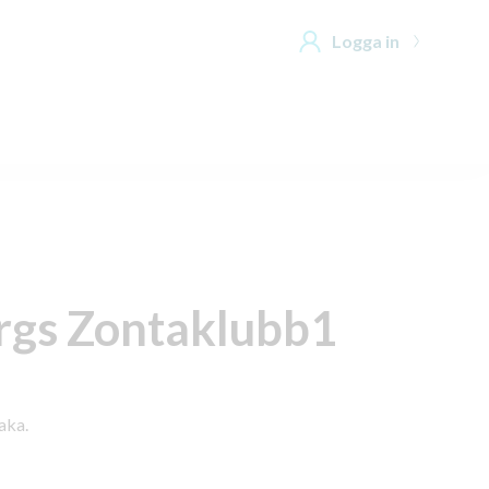
Logga in
rgs Zontaklubb1
aka.