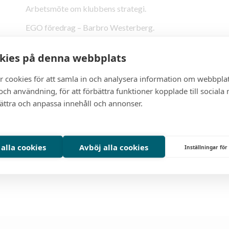
Arbetsmöte om klubbens strategi.
EGO föredrag – Barbro Westerberg.
Kostnad: 250:-
kies på denna webbplats
Är du intresserad av att besöka oss som gäst anmäl dig till
r cookies för att samla in och analysera information om webbpla
Varmt välkommen!
ch användning, för att förbättra funktioner kopplade till sociala
bättra och anpassa innehåll och annonser.
Klubb:
Göteborg I
Datum:
2026-01-13
T
 alla cookies
Avböj alla cookies
Inställningar för