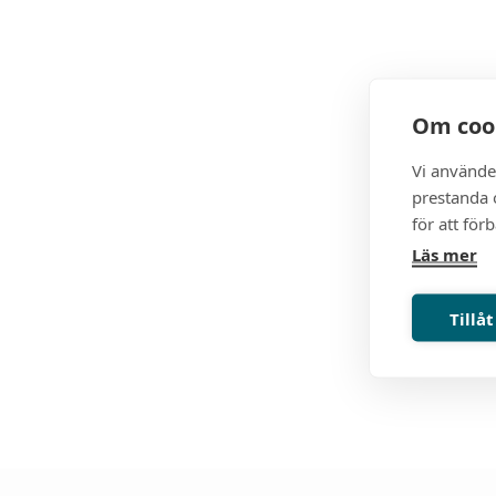
Om coo
Vi använde
prestanda o
för att för
Läs mer
Tillåt