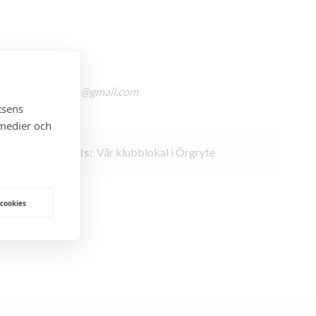
:
goteborgzonta1@gmail.com
tsens
 medier och
id:
18:30
Plats:
Vår klubblokal i Örgryte
 cookies