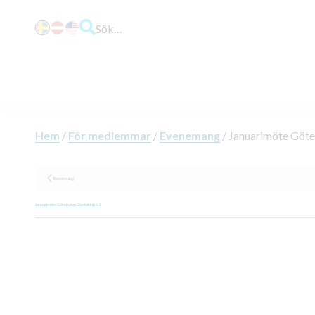
Sök…
Hem
/
För medlemmar
/
Evenemang
/
Januarimöte Göt
Evenemang
Januarimöte Göteborgs Zontaklubb1