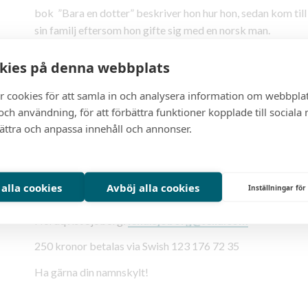
bok ”Bara en dotter” beskriver hon hur hon, sedan kom til
sin familj eftersom hon gifte sig med en norsk man.
Sarita jobbar idag för flera välgörenhetsorganisationer och
kies på denna webbplats
motivera och stärka unga att våga söka sin egen väg. Sarit
Hennes bok har hittills utkommit på norska, svenska, finsk
r cookies för att samla in och analysera information om webbpla
ch användning, för att förbättra funktioner kopplade till sociala
Kom för att lyssna på en intressant föreläsning och om Indi
bättra och anpassa innehåll och annonser.
videos från Indien. Det går att köpa boken efter föreläsni
för flickor, då intäkterna från boken går till utbildningsproj
Vi kommer hålla kvällen helvegetarisk.
 alla cookies
Avböj alla cookies
Inställningar för
Ikväll ser vi gärna många gäster. Avanmälan och anmälan av
Nordqvist Sjöborg:
lena.sjoborg@telia.com
250 kronor betalas via Swish 123 176 72 35
Ha gärna din namnskylt!