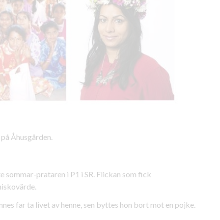
 på Åhusgården.
te sommar-prataren i P1 i SR. Flickan som fick
niskovärde.
nes far ta livet av henne, sen byttes hon bort mot en pojke.