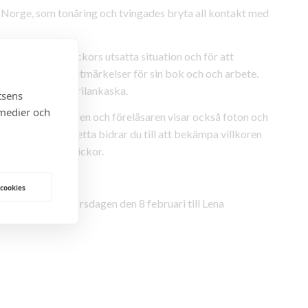
l Norge, som tonåring och tvingades bryta all kontakt med
 föreläser om flickors utsatta situation och för att
a har fått många utmärkelser för sin bok och och arbete.
a, engelska och Srilankaska.
tsens
 medier och
en resa. Författaren och föreläsaren visar också foton och
ngen och genom detta bidrar du till att bekämpa villkoren
ekt för utsatta flickor.
 cookies
 gäster senast torsdagen den 8 februari till Lena