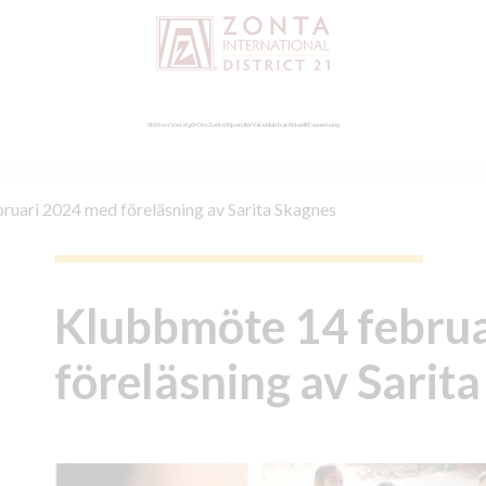
Stöd oss
Vad vi gör
Om Zonta
Stipendier
Våra klubbar
Aktuellt
Evenemang
uari 2024 med föreläsning av Sarita Skagnes
Klubbmöte 14 febru
föreläsning av Sarit