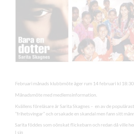
Februari månads klubbmöte äger rum 14 februari kl 18:30
Månadsmöte med medlemsinformation.
Kvällens föreläsare är Sarita Skagnes – en av de populäras
”frihetsvingar” och orsakade en skandal men fann sitt män
Sarita föddes som oönskat flickebarn och redan då ville hen
I sin