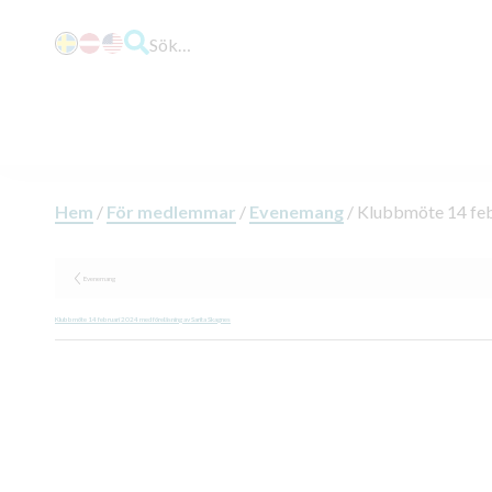
Sök…
Hem
/
För medlemmar
/
Evenemang
/
Klubbmöte 14 febr
Evenemang
Klubbmöte 14 februari 2024 med föreläsning av Sarita Skagnes