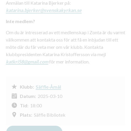
Anmälan till Katarina Bjerker på:
katarina.bjerker@svenskakyrkan.se
Inte medlem?
Om du är intresserad av ett medlemskap i Zonta är du varmt
välkommen att kontakta oss för att få en inbjudan till ett
möte där du får veta mer om vår klubb. Kontakta
klubbpresidenten Katarina Kristoffersson via mejl
katkri58@gmail.com
för mer information.
Klubb:
Säffle-Åmål
Datum:
2025-03-10
Tid:
18:00
Plats:
Säffle Bibliotek