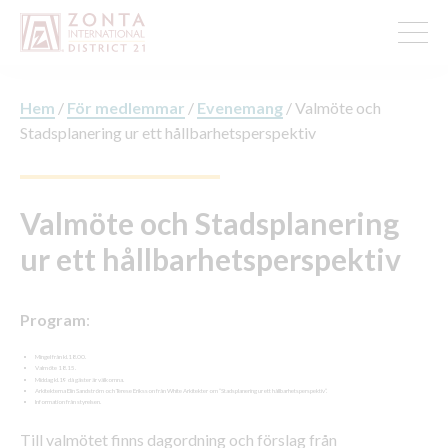
Hem
/
För medlemmar
/
Evenemang
/
Valmöte och
Stadsplanering ur ett hållbarhetsperspektiv
Valmöte och Stadsplanering
ur ett hållbarhetsperspektiv
Program
:
Mingel från kl.18.00.
Valmöte 18.15.
Middag kl.19 då gäster är välkomna.
Arkitekterna Elin Sandström och Terese Eriksson från White Arkitekter om ”Stadsplanering ur ett hållbarhetsperspektiv”.
Information från styrelsen.
Till valmötet finns dagordning och förslag från