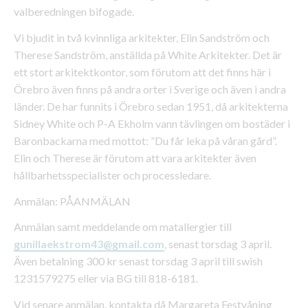
valberedningen bifogade.
Vi bjudit in två kvinnliga arkitekter, Elin Sandström och
Therese Sandström, anställda på White Arkitekter. Det är
ett stort arkitektkontor, som förutom att det finns här i
Örebro även finns på andra orter i Sverige och även i andra
länder. De har funnits i Örebro sedan 1951, då arkitekterna
Sidney White och P-A Ekholm vann tävlingen om bostäder i
Baronbackarna med mottot: ”Du får leka på våran gård”.
Elin och Therese är förutom att vara arkitekter även
hållbarhetsspecialister och processledare.
Anmälan: PÅANMÄLAN
Anmälan samt meddelande om matallergier till
gunillaekstrom43@gmail.com
, senast torsdag 3 april.
Även betalning 300 kr senast torsdag 3 april till swish
1231579275 eller via BG till 818-6181.
Vid senare anmälan, kontakta då Margareta Festvåning