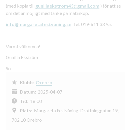
(med kopia till
gunillaekstrom43@gmail.com
) för att se
om det är möjligt med tanke på matinköp.
info@margaretafestvaning.se
Tel. 019-611 33 95.
Varmt välkomna!
Gunilla Ekström
Sö
Klubb:
Örebro
Datum:
2025-04-07
Tid:
18:00
Plats:
Margareta Festvåning, Drottninggatan 19,
702 10 Örebro