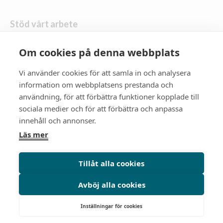
Stöd vårt arbete
Om cookies på denna webbplats
Skänk en gåva
Vi använder cookies för att samla in och analysera
information om webbplatsens prestanda och
Följ oss
användning, för att förbättra funktioner kopplade till
Zonta Distrikt 21
sociala medier och för att förbättra och anpassa
innehåll och annonser.
Zonta International
Läs mer
Gå till zonta.org
Tillåt alla cookies
Avböj alla cookies
© Zonta International District 21 Sweden & Latvia 2026. |
Qase
Organisationsnummer: 80 20 09 7138
Inställningar för cookies
Integritetspolicy
Cookiepolicy