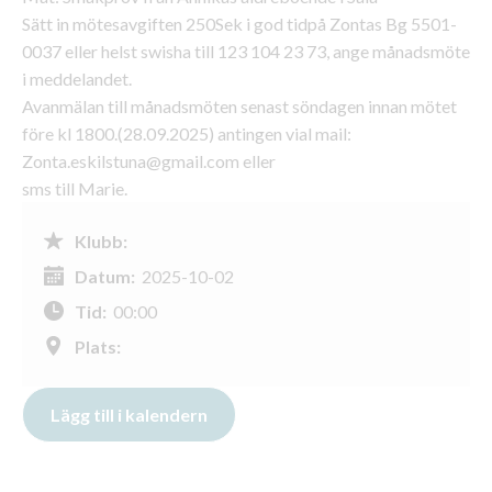
Sätt in mötesavgiften 250Sek i god tidpå Zontas Bg 5501-
0037 eller helst swisha till 123 104 23 73, ange månadsmöte
i meddelandet.
Avanmälan till månadsmöten senast söndagen innan mötet
före kl 1800.(28.09.2025) antingen vial mail:
Zonta.eskilstuna@gmail.com eller
sms till Marie.
Klubb:
Datum:
2025-10-02
Tid:
00:00
Plats: