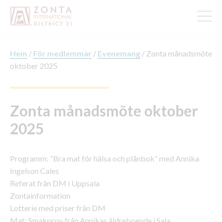
Hem
/
För medlemmar
/
Evenemang
/
Zonta månadsmöte
oktober 2025
Zonta månadsmöte oktober
2025
Programm: ”Bra mat för hälsa och plånbok” med Annika
Ingelson Cales
Referat från DM i Uppsala
Zontainformation
Lotterie med priser från DM
Mat: Smakprov från Annikas äldreboende i Sala