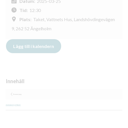
Datum:
2025-03-25
Tid:
12:30
Plats:
Taket, Vattnets Hus, Landshövdingevägen
9, 262 52 Ängelholm
Evenemang
Zontalunch på Taket!