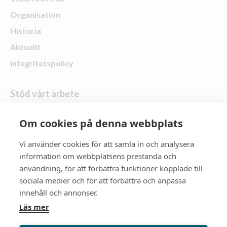
Organisation
Historia
Aktuellt
Integritetspolicy
Stöd vårt arbete
Skänk en gåva
Om cookies på denna webbplats
Vi använder cookies för att samla in och analysera
Följ oss
information om webbplatsens prestanda och
användning, för att förbättra funktioner kopplade till
Zonta Distrikt 21
sociala medier och för att förbättra och anpassa
innehåll och annonser.
Zonta International
Läs mer
Gå till zonta.org