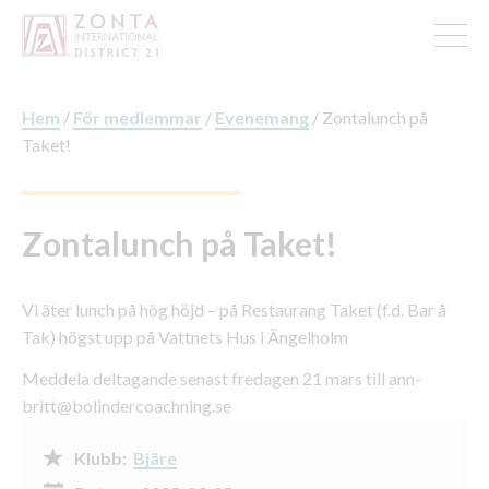
Hem
/
För medlemmar
/
Evenemang
/
Zontalunch på
Taket!
Zontalunch på Taket!
Vi äter lunch på hög höjd – på Restaurang Taket (f.d. Bar å
Tak) högst upp på Vattnets Hus i Ängelholm
Meddela deltagande senast fredagen 21 mars till ann-
britt@bolindercoachning.se
Klubb:
Bjäre