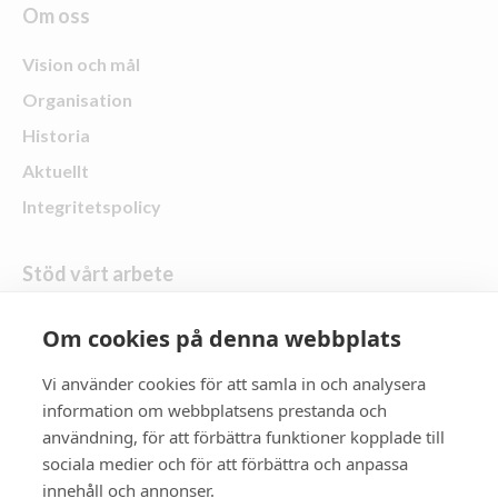
Om oss
Vision och mål
Organisation
Historia
Aktuellt
Integritetspolicy
Stöd vårt arbete
Skänk en gåva
Om cookies på denna webbplats
Vi använder cookies för att samla in och analysera
Följ oss
information om webbplatsens prestanda och
användning, för att förbättra funktioner kopplade till
Zonta Distrikt 21
sociala medier och för att förbättra och anpassa
innehåll och annonser.
Zonta International