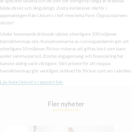
är speciellt utsatta och de som blir bortgifta i unga år drabbas
både direkt och långsiktigt. Zonta instämmer därför i
uppmaningen från Unicef:s chef Henrietta Fore: Öppna barnens
skolor!
Under kommande årtionde väntas ytterligare 100 miljoner
barnäktenskap ske. Konsekvenserna av coronapandemin gör att
ytterligare 10 miljoner flickor riskerar att giftas bort som barn
under samma period. Zontas engagemang och finansiering har
kanske aldrig varit viktigare. Vårt arbete för att stoppa
barnäktenskap gör verkligen skillnad för flickor runt om i världen.
Läs hela Unicef:s rapport här
Fler nyheter