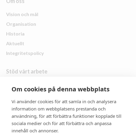
Om oss
Vision och mål
Organisation
Historia
Aktuellt
Integritetspolicy
Stöd vårt arbete
Skänk en gåva
Om cookies på denna webbplats
Vi använder cookies för att samla in och analysera
Följ oss
information om webbplatsens prestanda och
användning, för att förbättra funktioner kopplade till
Zonta Distrikt 21
sociala medier och för att förbättra och anpassa
innehåll och annonser.
Zonta International