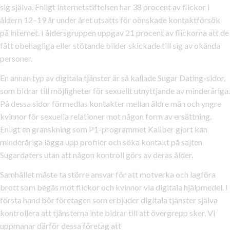
sig själva. Enligt Internetstiftelsen har 38 procent av flickor i
åldern 12–19 år under året utsatts för oönskade kontaktförsök
på internet. I åldersgruppen uppgav 21 procent av flickorna att de
fått obehagliga eller stötande bilder skickade till sig av okända
personer.
En annan typ av digitala tjänster är så kallade Sugar Dating-sidor,
som bidrar till möjligheter för sexuellt utnyttjande av minderåriga.
På dessa sidor förmedlas kontakter mellan äldre män och yngre
kvinnor för sexuella relationer mot någon form av ersättning.
Enligt en granskning som P1-programmet Kaliber gjort kan
minderåriga lägga upp profiler och söka kontakt på sajten
Sugardaters utan att någon kontroll görs av deras ålder.
Samhället måste ta större ansvar för att motverka och lagföra
brott som begås mot flickor och kvinnor via digitala hjälpmedel. I
första hand bör företagen som erbjuder digitala tjänster själva
kontrollera att tjänsterna inte bidrar till att övergrepp sker. Vi
uppmanar därför dessa företag att