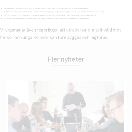
installera filter som förhindrar att bilder och filmer av sexuell natur kan skickas via appar som används av minderåriga,
ha filter som kan läsa av och rapportera om trakasserieri eller påtryckningar sker med hjälp av appar samt att polisanmäla misstänkta brott,
spara konversationer och användarinformation under en viss tid för att dessa ska kunna utgöra bevis i brottsutredningar samt
säkerställa att minderåriga inte kan använda Sugar Dating-sidor genom att ställa krav på identifiering via e-legitimation.
Vi uppmanar även regeringen att utreda hur digitalt våld mot
flickor och unga kvinnor kan förebyggas och lagföras.
Fler nyheter