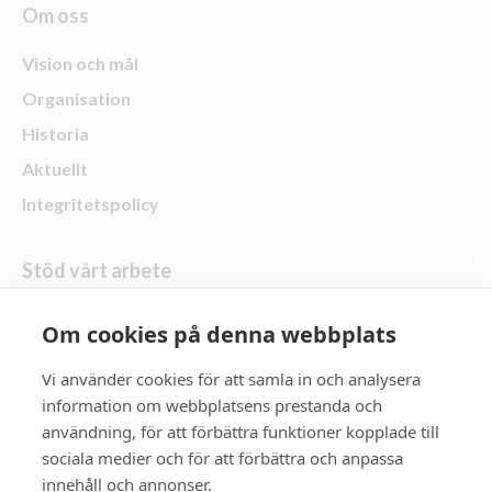
Om oss
Vision och mål
Organisation
Historia
Aktuellt
Integritetspolicy
Stöd vårt arbete
Skänk en gåva
Om cookies på denna webbplats
Vi använder cookies för att samla in och analysera
Följ oss
information om webbplatsens prestanda och
användning, för att förbättra funktioner kopplade till
Zonta Distrikt 21
sociala medier och för att förbättra och anpassa
innehåll och annonser.
Zonta International