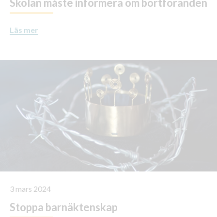
Skolan måste informera om bortföranden
Läs mer
3 mars 2024
Stoppa barnäktenskap