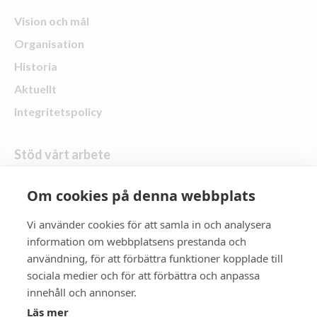
Vision och mål
Organisation
Historia
Aktuellt
Integritetspolicy
Stöd vårt arbete
Skänk en gåva
Om cookies på denna webbplats
Vi använder cookies för att samla in och analysera
Följ oss
information om webbplatsens prestanda och
användning, för att förbättra funktioner kopplade till
Zonta Distrikt 21
sociala medier och för att förbättra och anpassa
innehåll och annonser.
Zonta International
Läs mer